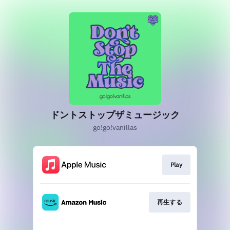
ドントストップザミュージック
go!go!vanillas
Play
再生する