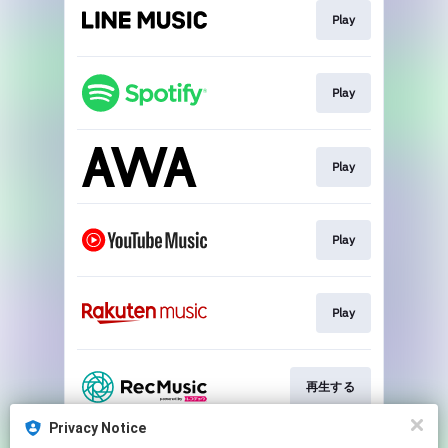
Play
Play
Play
Play
Play
再生する
Privacy Notice